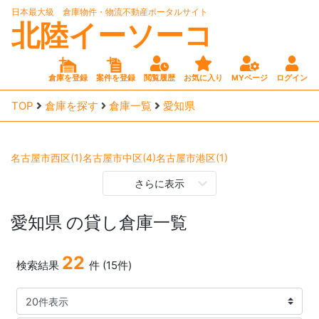
日本最大級 倉庫物件・物流不動産ポータルサイト
北陸イーソーコ
倉庫を登録
案件を登録
閲覧履歴
お気に入り
MYページ
ログイン
TOP
倉庫を探す
倉庫一覧
愛知県
名古屋市西区(1)
名古屋市中区(4)
名古屋市港区(1)
名古屋市守山区(1)
名古屋市天白区(1)
一宮市(1)
瀬戸市(1)
さらに表示
春日井市(1)
西尾市(1)
小牧市(1)
稲沢市(1)
岩倉市(1)
愛知県
の貸し倉庫一覧
22
検索結果
件 (15件)