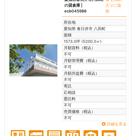
の貸倉庫
|
入りに追
ecb045986
加
所在地
愛知県 春日井市 八田町
面積
1573.0坪 (5200.0㎡)
月額賃料（税込）
不可
月額管理費（税込）
不可
月額共益費（税込）
不可
寄託
応相談
委託料
不可
売買価格（税込）
不可
詳細を見る