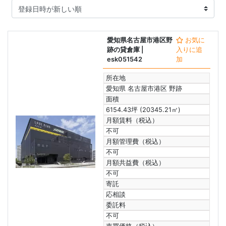
愛知県名古屋市港区野
お気に
跡の貸倉庫
|
入りに追
esk051542
加
所在地
愛知県 名古屋市港区 野跡
面積
6154.43坪 (20345.21㎡)
月額賃料（税込）
不可
月額管理費（税込）
不可
月額共益費（税込）
不可
寄託
応相談
委託料
不可