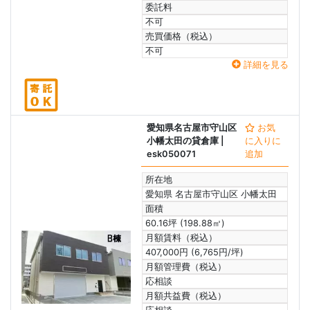
委託料
不可
売買価格（税込）
不可
詳細を見る
愛知県名古屋市守山区
お気
小幡太田の貸倉庫
|
に入りに
esk050071
追加
所在地
愛知県 名古屋市守山区 小幡太田
面積
60.16坪 (198.88㎡)
月額賃料（税込）
407,000円 (6,765円/坪)
月額管理費（税込）
応相談
月額共益費（税込）