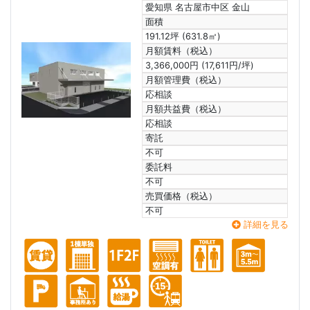
愛知県 名古屋市中区 金山
面積
191.12坪 (631.8㎡)
月額賃料（税込）
3,366,000円 (17,611円/坪)
月額管理費（税込）
応相談
月額共益費（税込）
応相談
寄託
不可
委託料
不可
売買価格（税込）
不可
詳細を見る