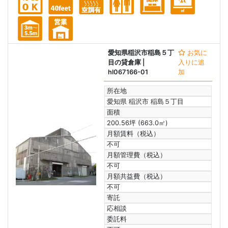
愛知県稲沢市稲島５丁
お気に
目の貸倉庫
|
入りに追
hl067166-01
加
所在地
愛知県 稲沢市 稲島５丁目
面積
200.56坪 (663.0㎡)
月額賃料（税込）
不可
月額管理費（税込）
不可
月額共益費（税込）
不可
寄託
応相談
委託料