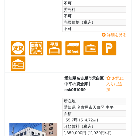
不可
委託料
不可
売買価格（税込）
不可
詳細を見る
愛知県名古屋市天白区
お気に
中平の貸倉庫
|
入りに追
esk051099
加
所在地
愛知県 名古屋市天白区 中平
面積
155.7坪 (514.72㎡)
月額賃料（税込）
1,859,000円 (11,939円/坪)