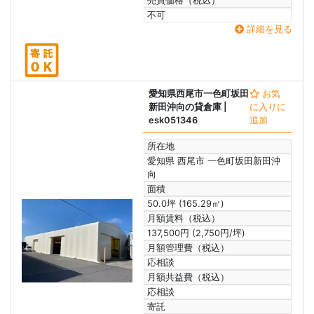
売買価格（税込）
不可
詳細を見る
愛知県西尾市一色町坂田
お気
新田沖向の貸倉庫
|
に入りに
esk051346
追加
所在地
愛知県 西尾市 一色町坂田新田沖
向
面積
50.0坪 (165.29㎡)
月額賃料（税込）
137,500円 (2,750円/坪)
月額管理費（税込）
応相談
月額共益費（税込）
応相談
寄託