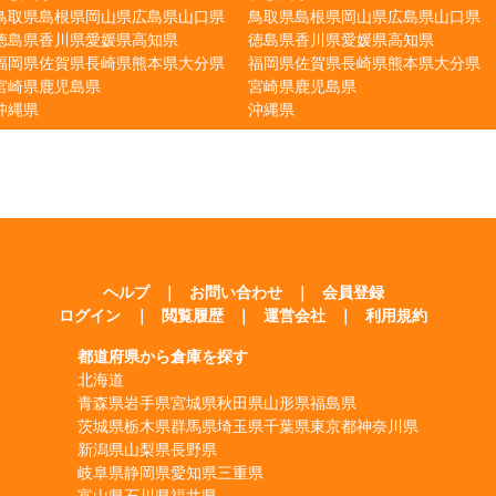
鳥取県
島根県
岡山県
広島県
山口県
鳥取県
島根県
岡山県
広島県
山口県
徳島県
香川県
愛媛県
高知県
徳島県
香川県
愛媛県
高知県
福岡県
佐賀県
長崎県
熊本県
大分県
福岡県
佐賀県
長崎県
熊本県
大分県
宮崎県
鹿児島県
宮崎県
鹿児島県
沖縄県
沖縄県
ヘルプ
｜
お問い合わせ
｜
会員登録
ログイン
｜
閲覧履歴
｜
運営会社
｜
利用規約
都道府県から倉庫を探す
北海道
青森県
岩手県
宮城県
秋田県
山形県
福島県
茨城県
栃木県
群馬県
埼玉県
千葉県
東京都
神奈川県
新潟県
山梨県
長野県
岐阜県
静岡県
愛知県
三重県
富山県
石川県
福井県