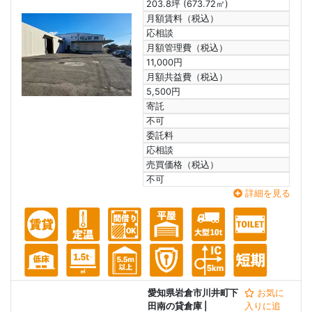
203.8坪 (673.72㎡)
月額賃料（税込）
応相談
月額管理費（税込）
11,000円
月額共益費（税込）
5,500円
寄託
不可
委託料
応相談
売買価格（税込）
不可
詳細を見る
愛知県岩倉市川井町下
お気に
田南の貸倉庫
|
入りに追