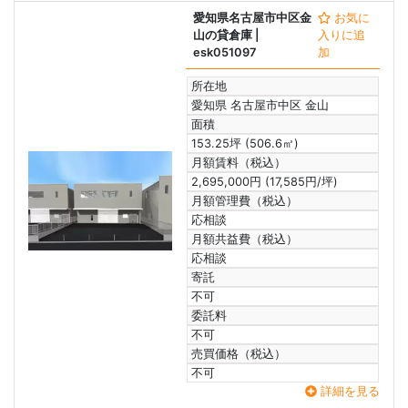
愛知県名古屋市中区金
お気に
山の貸倉庫
|
入りに追
esk051097
加
所在地
愛知県 名古屋市中区 金山
面積
153.25坪 (506.6㎡)
月額賃料（税込）
2,695,000円 (17,585円/坪)
月額管理費（税込）
応相談
月額共益費（税込）
応相談
寄託
不可
委託料
不可
売買価格（税込）
不可
詳細を見る