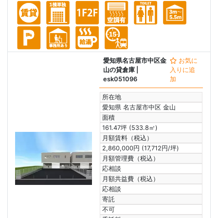
愛知県名古屋市中区金
お気に
山の貸倉庫
|
入りに追
esk051096
加
所在地
愛知県 名古屋市中区 金山
面積
161.47坪 (533.8㎡)
月額賃料（税込）
2,860,000円 (17,712円/坪)
月額管理費（税込）
応相談
月額共益費（税込）
応相談
寄託
不可