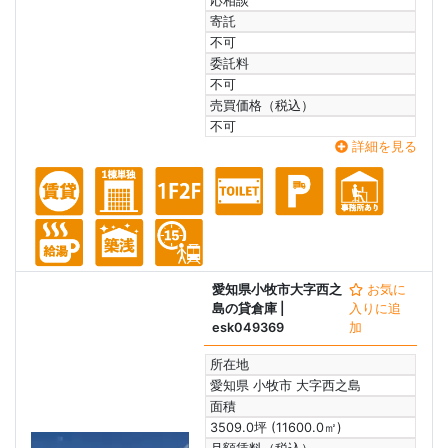
応相談
寄託
不可
委託料
不可
売買価格（税込）
不可
詳細を見る
愛知県小牧市大字西之
お気に
島の貸倉庫
|
入りに追
esk049369
加
所在地
愛知県 小牧市 大字西之島
面積
3509.0坪 (11600.0㎡)