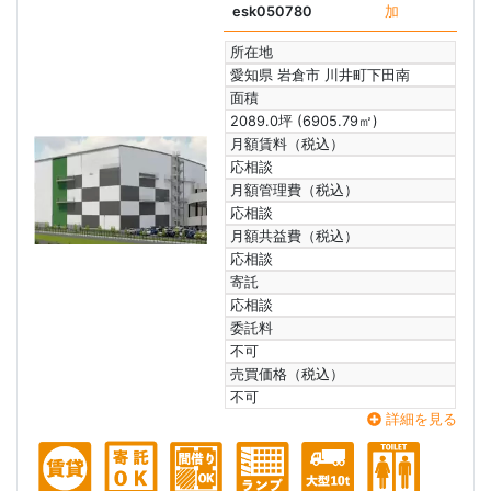
esk050780
加
所在地
愛知県 岩倉市 川井町下田南
面積
2089.0坪 (6905.79㎡)
月額賃料（税込）
応相談
月額管理費（税込）
応相談
月額共益費（税込）
応相談
寄託
応相談
委託料
不可
売買価格（税込）
不可
詳細を見る