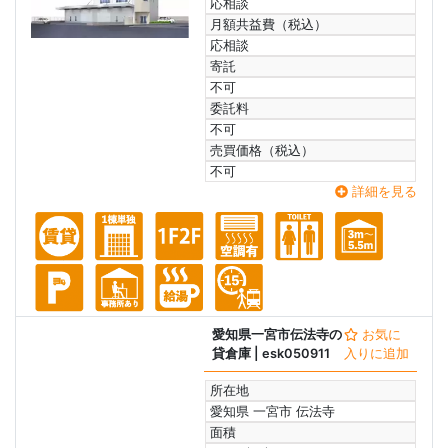
応相談
月額共益費（税込）
応相談
寄託
不可
委託料
不可
売買価格（税込）
不可
詳細を見る
愛知県一宮市伝法寺の
お気に
貸倉庫
| esk050911
入りに追加
所在地
愛知県 一宮市 伝法寺
面積