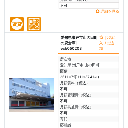
不可
詳細を見る
愛知県瀬戸市山の田町
お気に
の貸倉庫
|
入りに追
ecb050203
加
所在地
愛知県 瀬戸市 山の田町
面積
3611.07坪 (11937.41㎡)
月額賃料（税込）
不可
月額管理費（税込）
不可
月額共益費（税込）
不可
寄託
応相談