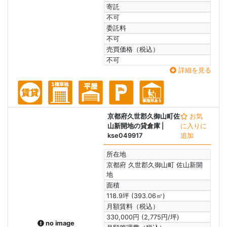
寄託
不可
委託料
不可
売買価格（税込）
不可
詳細を見る
京都府久世郡久御山町佐
お気
山新開地の貸倉庫
|
に入りに
kse049917
追加
所在地
京都府 久世郡久御山町 佐山新開
地
面積
118.9坪 (393.06㎡)
月額賃料（税込）
330,000円 (2,775円/坪)
no image