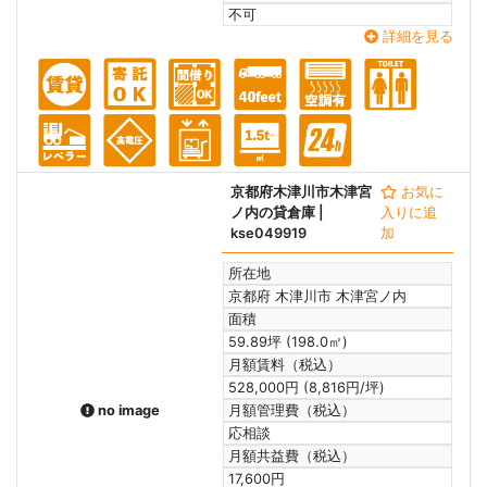
不可
詳細を見る
京都府木津川市木津宮
お気に
ノ内の貸倉庫
|
入りに追
kse049919
加
所在地
京都府 木津川市 木津宮ノ内
面積
59.89坪 (198.0㎡)
月額賃料（税込）
528,000円 (8,816円/坪)
no image
月額管理費（税込）
応相談
月額共益費（税込）
17,600円