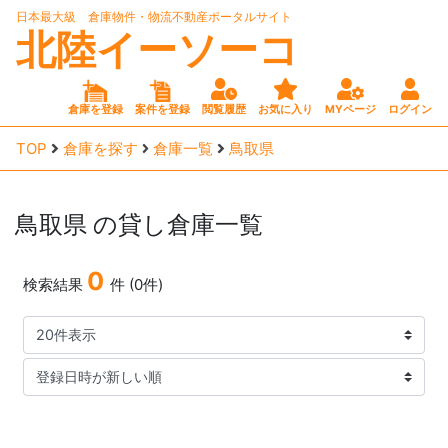
日本最大級 倉庫物件・物流不動産ポータルサイト
北陸イーソーコ
倉庫を登録
案件を登録
閲覧履歴
お気に入り
MYページ
ログイン
TOP
倉庫を探す
倉庫一覧
鳥取県
鳥取県
の貸し倉庫一覧
0
検索結果
件 (0件)