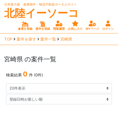
日本最大級 倉庫物件・物流不動産ポータルサイト
北陸イーソーコ
倉庫を登録
案件を登録
閲覧履歴
お気に入り
MYページ
ログイン
TOP
案件を探す
案件一覧
宮崎県
宮崎県
の案件一覧
0
検索結果
件 (0件)