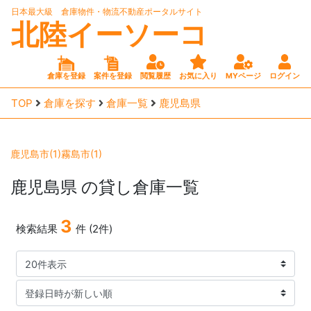
日本最大級 倉庫物件・物流不動産ポータルサイト
北陸イーソーコ
倉庫を登録
案件を登録
閲覧履歴
お気に入り
MYページ
ログイン
TOP
倉庫を探す
倉庫一覧
鹿児島県
鹿児島市(1)
霧島市(1)
鹿児島県
の貸し倉庫一覧
3
検索結果
件 (2件)