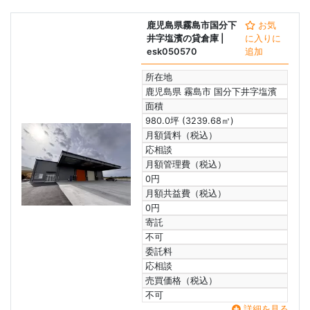
鹿児島県霧島市国分下
お気
井字塩濱の貸倉庫
|
に入りに
esk050570
追加
所在地
鹿児島県 霧島市 国分下井字塩濱
面積
980.0坪 (3239.68㎡)
月額賃料（税込）
応相談
月額管理費（税込）
0円
月額共益費（税込）
0円
寄託
不可
委託料
応相談
売買価格（税込）
不可
詳細を見る