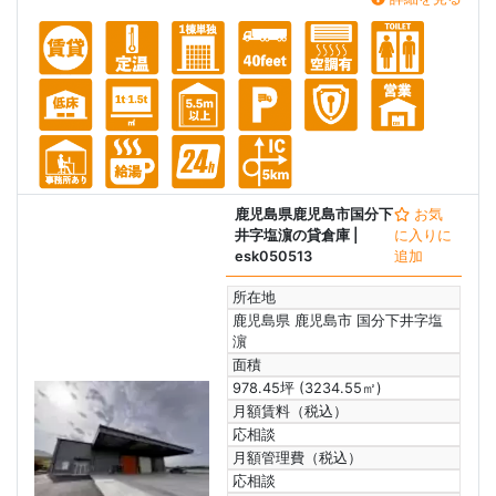
鹿児島県鹿児島市国分下
お気
井字塩濵の貸倉庫
|
に入りに
esk050513
追加
所在地
鹿児島県 鹿児島市 国分下井字塩
濵
面積
978.45坪 (3234.55㎡)
月額賃料（税込）
応相談
月額管理費（税込）
応相談